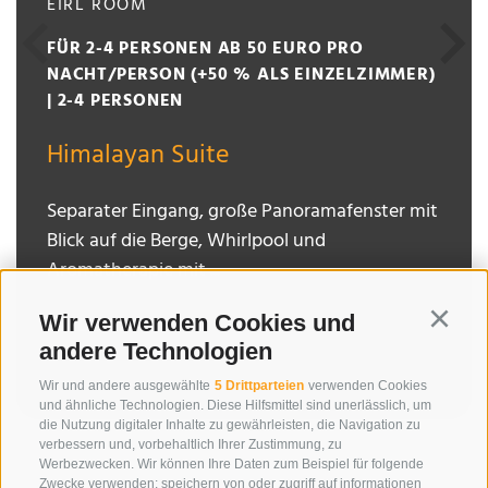
EIRL ROOM
FÜR 2-4 PERSONEN AB 50 EURO PRO
NACHT/PERSON (+50 % ALS EINZELZIMMER)
| 2-4 PERSONEN
Himalayan Suite
Separater Eingang, große Panoramafenster mit
Blick auf die Berge, Whirlpool und
Aromatherapie mit ...
Wir verwenden Cookies und
Details
Continu
andere Technologien
Wir und andere ausgewählte
5 Drittparteien
verwenden Cookies
und ähnliche Technologien. Diese Hilfsmittel sind unerlässlich, um
die Nutzung digitaler Inhalte zu gewährleisten, die Navigation zu
verbessern und, vorbehaltlich Ihrer Zustimmung, zu
Werbezwecken. Wir können Ihre Daten zum Beispiel für folgende
Zwecke verwenden: speichern von oder zugriff auf informationen