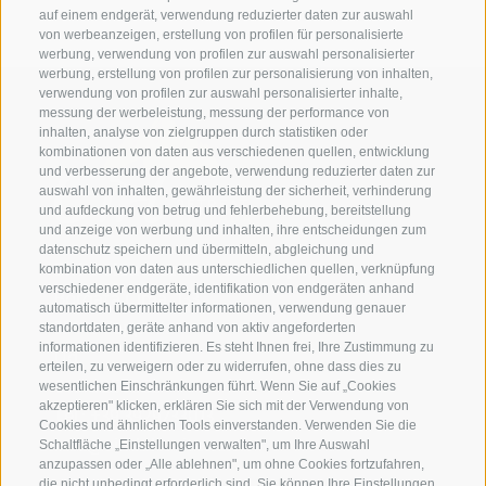
auf einem endgerät, verwendung reduzierter daten zur auswahl
von werbeanzeigen, erstellung von profilen für personalisierte
werbung, verwendung von profilen zur auswahl personalisierter
werbung, erstellung von profilen zur personalisierung von inhalten,
verwendung von profilen zur auswahl personalisierter inhalte,
messung der werbeleistung, messung der performance von
inhalten, analyse von zielgruppen durch statistiken oder
kombinationen von daten aus verschiedenen quellen, entwicklung
und verbesserung der angebote, verwendung reduzierter daten zur
auswahl von inhalten, gewährleistung der sicherheit, verhinderung
und aufdeckung von betrug und fehlerbehebung, bereitstellung
und anzeige von werbung und inhalten, ihre entscheidungen zum
datenschutz speichern und übermitteln, abgleichung und
Eirl Dolomites Retreat Sappada
kombination von daten aus unterschiedlichen quellen, verknüpfung
verschiedener endgeräte, identifikation von endgeräten anhand
Borgata Cima, 133
automatisch übermittelter informationen, verwendung genauer
33012 Sappada
standortdaten, geräte anhand von aktiv angeforderten
informationen identifizieren. Es steht Ihnen frei, Ihre Zustimmung zu
Ud
erteilen, zu verweigern oder zu widerrufen, ohne dass dies zu
01079250252
wesentlichen Einschränkungen führt. Wenn Sie auf „Cookies
akzeptieren" klicken, erklären Sie sich mit der Verwendung von
Tel.:
+39 3929733013
Cookies und ähnlichen Tools einverstanden. Verwenden Sie die
info@eirldolomites.com
Schaltfläche „Einstellungen verwalten", um Ihre Auswahl
anzupassen oder „Alle ablehnen", um ohne Cookies fortzufahren,
die nicht unbedingt erforderlich sind. Sie können Ihre Einstellungen