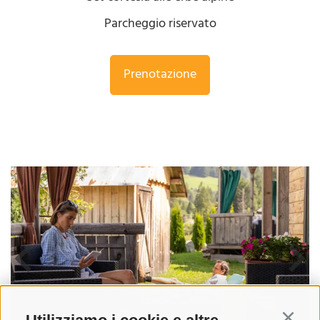
Parcheggio riservato
Prenotazione
Continu