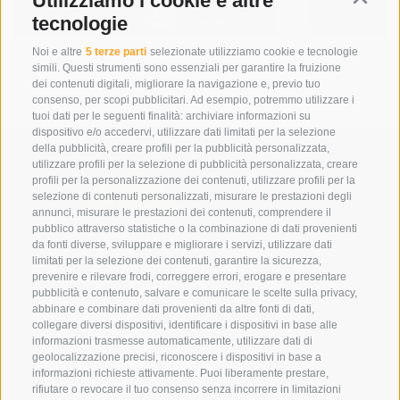
Utilizziamo i cookie e altre
tecnologie
Noi e altre
5 terze parti
selezionate utilizziamo cookie e tecnologie
simili. Questi strumenti sono essenziali per garantire la fruizione
dei contenuti digitali, migliorare la navigazione e, previo tuo
consenso, per scopi pubblicitari. Ad esempio, potremmo utilizzare i
tuoi dati per le seguenti finalità: archiviare informazioni su
dispositivo e/o accedervi, utilizzare dati limitati per la selezione
della pubblicità, creare profili per la pubblicità personalizzata,
utilizzare profili per la selezione di pubblicità personalizzata, creare
profili per la personalizzazione dei contenuti, utilizzare profili per la
selezione di contenuti personalizzati, misurare le prestazioni degli
annunci, misurare le prestazioni dei contenuti, comprendere il
pubblico attraverso statistiche o la combinazione di dati provenienti
da fonti diverse, sviluppare e migliorare i servizi, utilizzare dati
limitati per la selezione dei contenuti, garantire la sicurezza,
prevenire e rilevare frodi, correggere errori, erogare e presentare
Eirl Dolomites Retreat Sappada
pubblicità e contenuto, salvare e comunicare le scelte sulla privacy,
abbinare e combinare dati provenienti da altre fonti di dati,
Borgata Cima, 133
collegare diversi dispositivi, identificare i dispositivi in base alle
33012 Sappada
informazioni trasmesse automaticamente, utilizzare dati di
geolocalizzazione precisi, riconoscere i dispositivi in base a
Ud
informazioni richieste attivamente. Puoi liberamente prestare,
01079250252
rifiutare o revocare il tuo consenso senza incorrere in limitazioni