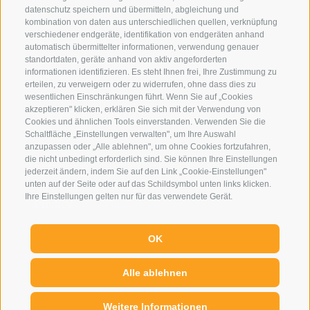
datenschutz speichern und übermitteln, abgleichung und
Eirl Dolomites Retreat Sappada
kombination von daten aus unterschiedlichen quellen, verknüpfung
verschiedener endgeräte, identifikation von endgeräten anhand
Borgata Cima, 133
automatisch übermittelter informationen, verwendung genauer
33012 Sappada
standortdaten, geräte anhand von aktiv angeforderten
informationen identifizieren. Es steht Ihnen frei, Ihre Zustimmung zu
Ud
erteilen, zu verweigern oder zu widerrufen, ohne dass dies zu
01079250252
wesentlichen Einschränkungen führt. Wenn Sie auf „Cookies
akzeptieren" klicken, erklären Sie sich mit der Verwendung von
Tel.:
+39 3929733013
Cookies und ähnlichen Tools einverstanden. Verwenden Sie die
info@eirldolomites.com
Schaltfläche „Einstellungen verwalten", um Ihre Auswahl
anzupassen oder „Alle ablehnen", um ohne Cookies fortzufahren,
die nicht unbedingt erforderlich sind. Sie können Ihre Einstellungen
Impressum
jederzeit ändern, indem Sie auf den Link „Cookie-Einstellungen"
Cookie-Richtlinie
unten auf der Seite oder auf das Schildsymbol unten links klicken.
Ihre Einstellungen gelten nur für das verwendete Gerät.
Privacy
Cookie Präferenzen
OK
Alle ablehnen
Weitere Informationen