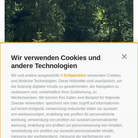
Wir verwenden Cookies und
Continu
andere Technologien
Wir und andere ausgewählte
5 Drittparteien
verwenden Cookies
und ähnliche Technologien. Diese Hilfsmittel sind unerlässlich, um
die Nutzung digitaler Inhalte zu gewährleisten, die Navigation zu
verbessern und, vorbehaltlich Ihrer Zustimmung, zu
Werbezwecken. Wir können Ihre Daten zum Beispiel für folgende
Zwecke verwenden: speichern von oder zugriff auf informationen
auf einem endgerät, verwendung reduzierter daten zur auswahl
von werbeanzeigen, erstellung von profilen für personalisierte
werbung, verwendung von profilen zur auswahl personalisierter
werbung, erstellung von profilen zur personalisierung von inhalten,
verwendung von profilen zur auswahl personalisierter inhalte,
messung der werbeleistung, messung der performance von