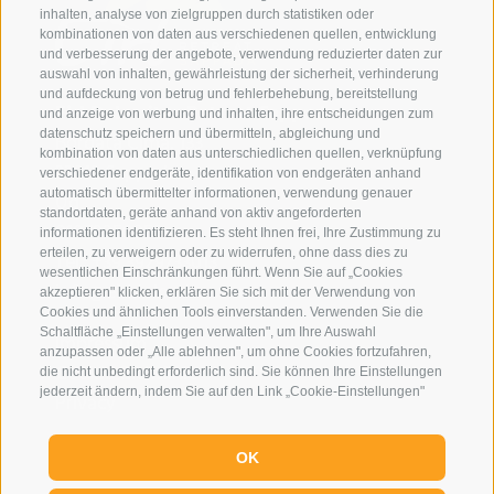
inhalten, analyse von zielgruppen durch statistiken oder
kombinationen von daten aus verschiedenen quellen, entwicklung
und verbesserung der angebote, verwendung reduzierter daten zur
auswahl von inhalten, gewährleistung der sicherheit, verhinderung
und aufdeckung von betrug und fehlerbehebung, bereitstellung
Eirl Dolomites Retreat Sappada
und anzeige von werbung und inhalten, ihre entscheidungen zum
datenschutz speichern und übermitteln, abgleichung und
Borgata Cima, 133
kombination von daten aus unterschiedlichen quellen, verknüpfung
33012 Sappada
verschiedener endgeräte, identifikation von endgeräten anhand
automatisch übermittelter informationen, verwendung genauer
Ud
standortdaten, geräte anhand von aktiv angeforderten
01079250252
informationen identifizieren. Es steht Ihnen frei, Ihre Zustimmung zu
erteilen, zu verweigern oder zu widerrufen, ohne dass dies zu
Tel.:
+39 3929733013
wesentlichen Einschränkungen führt. Wenn Sie auf „Cookies
info@eirldolomites.com
akzeptieren" klicken, erklären Sie sich mit der Verwendung von
Cookies und ähnlichen Tools einverstanden. Verwenden Sie die
Schaltfläche „Einstellungen verwalten", um Ihre Auswahl
Impressum
anzupassen oder „Alle ablehnen", um ohne Cookies fortzufahren,
Cookie-Richtlinie
die nicht unbedingt erforderlich sind. Sie können Ihre Einstellungen
jederzeit ändern, indem Sie auf den Link „Cookie-Einstellungen"
Privacy
unten auf der Seite oder auf das Schildsymbol unten links klicken.
Cookie Präferenzen
Ihre Einstellungen gelten nur für das verwendete Gerät.
OK