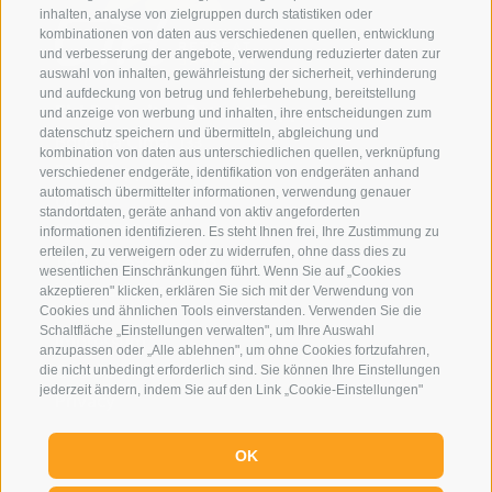
inhalten, analyse von zielgruppen durch statistiken oder
kombinationen von daten aus verschiedenen quellen, entwicklung
und verbesserung der angebote, verwendung reduzierter daten zur
auswahl von inhalten, gewährleistung der sicherheit, verhinderung
und aufdeckung von betrug und fehlerbehebung, bereitstellung
Eirl Dolomites Retreat Sappada
und anzeige von werbung und inhalten, ihre entscheidungen zum
datenschutz speichern und übermitteln, abgleichung und
Borgata Cima, 133
kombination von daten aus unterschiedlichen quellen, verknüpfung
33012 Sappada
verschiedener endgeräte, identifikation von endgeräten anhand
automatisch übermittelter informationen, verwendung genauer
Ud
standortdaten, geräte anhand von aktiv angeforderten
01079250252
informationen identifizieren. Es steht Ihnen frei, Ihre Zustimmung zu
erteilen, zu verweigern oder zu widerrufen, ohne dass dies zu
Tel.:
+39 3929733013
wesentlichen Einschränkungen führt. Wenn Sie auf „Cookies
info@eirldolomites.com
akzeptieren" klicken, erklären Sie sich mit der Verwendung von
Cookies und ähnlichen Tools einverstanden. Verwenden Sie die
Schaltfläche „Einstellungen verwalten", um Ihre Auswahl
Impressum
anzupassen oder „Alle ablehnen", um ohne Cookies fortzufahren,
Cookie-Richtlinie
die nicht unbedingt erforderlich sind. Sie können Ihre Einstellungen
jederzeit ändern, indem Sie auf den Link „Cookie-Einstellungen"
Privacy
unten auf der Seite oder auf das Schildsymbol unten links klicken.
Cookie Präferenzen
Ihre Einstellungen gelten nur für das verwendete Gerät.
OK