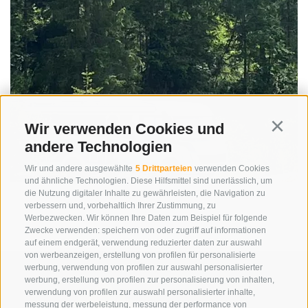
Wir verwenden Cookies und
Continu
andere Technologien
Wir und andere ausgewählte
5 Drittparteien
verwenden Cookies
und ähnliche Technologien. Diese Hilfsmittel sind unerlässlich, um
die Nutzung digitaler Inhalte zu gewährleisten, die Navigation zu
verbessern und, vorbehaltlich Ihrer Zustimmung, zu
Werbezwecken. Wir können Ihre Daten zum Beispiel für folgende
Zwecke verwenden: speichern von oder zugriff auf informationen
auf einem endgerät, verwendung reduzierter daten zur auswahl
von werbeanzeigen, erstellung von profilen für personalisierte
werbung, verwendung von profilen zur auswahl personalisierter
werbung, erstellung von profilen zur personalisierung von inhalten,
verwendung von profilen zur auswahl personalisierter inhalte,
messung der werbeleistung, messung der performance von