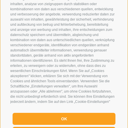
inhalten, analyse von zielgruppen durch statistiken oder
kombinationen von daten aus verschiedenen quellen, entwicklung
und verbesserung der angebote, verwendung reduzierter daten zur
auswahl von inhalten, gewährleistung der sicherheit, verhinderung
und aufdeckung von betrug und fehlerbehebung, bereitstellung
Eirl Dolomites Retreat Sappada
und anzeige von werbung und inhalten, ihre entscheidungen zum
datenschutz speichern und übermitteln, abgleichung und
Borgata Cima, 133
kombination von daten aus unterschiedlichen quellen, verknüpfung
33012 Sappada
verschiedener endgeräte, identifikation von endgeräten anhand
automatisch übermittelter informationen, verwendung genauer
Ud
standortdaten, geräte anhand von aktiv angeforderten
01079250252
informationen identifizieren. Es steht Ihnen frei, Ihre Zustimmung zu
erteilen, zu verweigern oder zu widerrufen, ohne dass dies zu
Tel.:
+39 3929733013
wesentlichen Einschränkungen führt. Wenn Sie auf „Cookies
info@eirldolomites.com
akzeptieren" klicken, erklären Sie sich mit der Verwendung von
Cookies und ähnlichen Tools einverstanden. Verwenden Sie die
Schaltfläche „Einstellungen verwalten", um Ihre Auswahl
Impressum
anzupassen oder „Alle ablehnen", um ohne Cookies fortzufahren,
Cookie-Richtlinie
die nicht unbedingt erforderlich sind. Sie können Ihre Einstellungen
jederzeit ändern, indem Sie auf den Link „Cookie-Einstellungen"
Privacy
unten auf der Seite oder auf das Schildsymbol unten links klicken.
Cookie Präferenzen
Ihre Einstellungen gelten nur für das verwendete Gerät.
OK