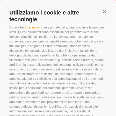
Utilizziamo i cookie e altre
Continu
tecnologie
Noi e altre
5 terze parti
selezionate utilizziamo cookie e tecnologie
simili. Questi strumenti sono essenziali per garantire la fruizione
dei contenuti digitali, migliorare la navigazione e, previo tuo
consenso, per scopi pubblicitari. Ad esempio, potremmo utilizzare i
tuoi dati per le seguenti finalità: archiviare informazioni su
dispositivo e/o accedervi, utilizzare dati limitati per la selezione
della pubblicità, creare profili per la pubblicità personalizzata,
utilizzare profili per la selezione di pubblicità personalizzata, creare
profili per la personalizzazione dei contenuti, utilizzare profili per la
selezione di contenuti personalizzati, misurare le prestazioni degli
annunci, misurare le prestazioni dei contenuti, comprendere il
pubblico attraverso statistiche o la combinazione di dati provenienti
da fonti diverse, sviluppare e migliorare i servizi, utilizzare dati
limitati per la selezione dei contenuti, garantire la sicurezza,
Eirl Dolomites Retreat Sappada
prevenire e rilevare frodi, correggere errori, erogare e presentare
Borgata Cima, 133
pubblicità e contenuto, salvare e comunicare le scelte sulla privacy,
abbinare e combinare dati provenienti da altre fonti di dati,
33012 Sappada
collegare diversi dispositivi, identificare i dispositivi in base alle
Ud
informazioni trasmesse automaticamente, utilizzare dati di
geolocalizzazione precisi, riconoscere i dispositivi in base a