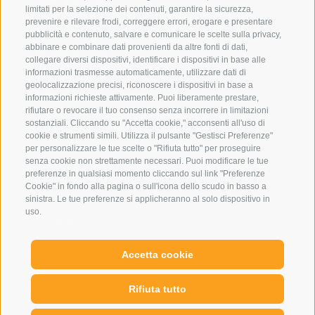
limitati per la selezione dei contenuti, garantire la sicurezza,
prevenire e rilevare frodi, correggere errori, erogare e presentare
Eirl Dolomites Retreat Sappada
pubblicità e contenuto, salvare e comunicare le scelte sulla privacy,
abbinare e combinare dati provenienti da altre fonti di dati,
Borgata Cima, 133
collegare diversi dispositivi, identificare i dispositivi in base alle
33012 Sappada
informazioni trasmesse automaticamente, utilizzare dati di
geolocalizzazione precisi, riconoscere i dispositivi in base a
Ud
informazioni richieste attivamente. Puoi liberamente prestare,
01079250252
rifiutare o revocare il tuo consenso senza incorrere in limitazioni
sostanziali. Cliccando su "Accetta cookie," acconsenti all'uso di
Tel.:
+39 3929733013
cookie e strumenti simili. Utilizza il pulsante "Gestisci Preferenze"
info@eirldolomites.com
per personalizzare le tue scelte o "Rifiuta tutto" per proseguire
senza cookie non strettamente necessari. Puoi modificare le tue
preferenze in qualsiasi momento cliccando sul link "Preferenze
Credits
Cookie" in fondo alla pagina o sull'icona dello scudo in basso a
Cookie Policy
sinistra. Le tue preferenze si applicheranno al solo dispositivo in
uso.
Privacy
Preferenze Cookies
Accetta cookie
Rifiuta tutto